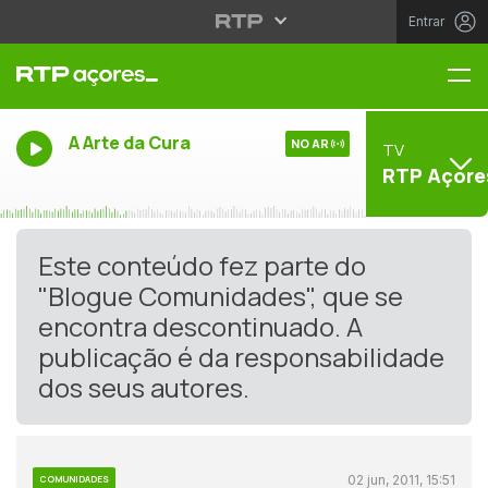
Entrar
Me
A Arte da Cura
NO AR
TV
RTP Açore
Este conteúdo fez parte do
"Blogue Comunidades", que se
encontra descontinuado. A
publicação é da responsabilidade
dos seus autores.
02 jun, 2011, 15:51
COMUNIDADES