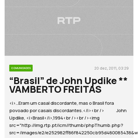
20 dez, 2011, 03:29
COMUNIDADES
“Brasil” de John Updike **
VAMBERTO FREITAS
<i>…Eram um casal discordante, mas o Brasil fora
povoado por casais discordantes.</i><br /> John
Updike, <i>Brasil</i>,1994<br /><br /><img
src="http://img.rtp.pt/icm//thumb/phpThumb.php?
src=/images/e2/e252982ff86f842250cb95d48008543