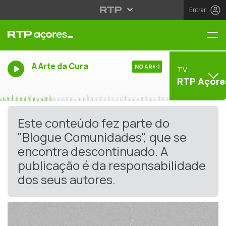
Entrar
Me
A Arte da Cura
NO AR
TV
RTP Açore
Este conteúdo fez parte do
"Blogue Comunidades", que se
encontra descontinuado. A
publicação é da responsabilidade
dos seus autores.