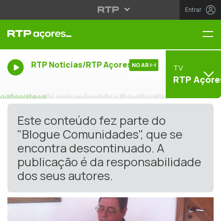
Entrar
Me
RTP Noticias/RTP Açores
NO AR
TV
RTP Açore
Este conteúdo fez parte do
"Blogue Comunidades", que se
encontra descontinuado. A
publicação é da responsabilidade
dos seus autores.