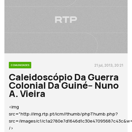
21 jul, 2013, 20:21
COMUNIDADES
Caleidoscópio Da Guerra
Colonial Da Guiné– Nuno
A. Vieira
<img
src="http://img.rtp.pt/icm//thumb/phpThumb.php?
src=/images/c1/c1a2780e7d1646d1c30e47095687c43c
/>