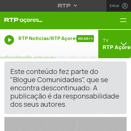
Entrar
Me
RTP Noticias/RTP Açores
NO AR
TV
RTP Açore
Este conteúdo fez parte do
"Blogue Comunidades", que se
encontra descontinuado. A
publicação é da responsabilidade
dos seus autores.