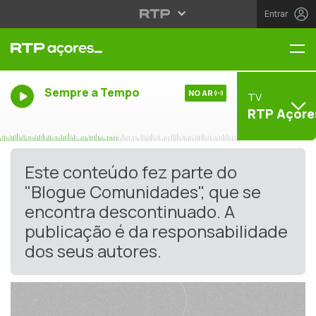
Entrar
Me
Sempre a Tempo
NO AR
TV
RTP Açore
Este conteúdo fez parte do
"Blogue Comunidades", que se
encontra descontinuado. A
publicação é da responsabilidade
dos seus autores.