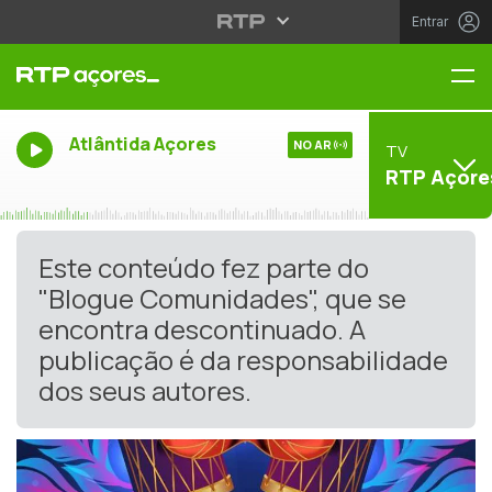
Entrar
Me
Atlântida Açores
NO AR
TV
RTP Açore
Este conteúdo fez parte do
"Blogue Comunidades", que se
encontra descontinuado. A
publicação é da responsabilidade
dos seus autores.