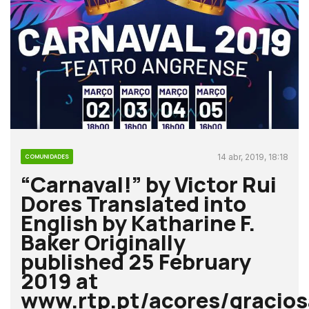
14 abr, 2019, 18:18
COMUNIDADES
“Carnaval!” by Victor Rui
Dores Translated into
English by Katharine F.
Baker Originally
published 25 February
2019 at
www.rtp.pt/acores/gracios