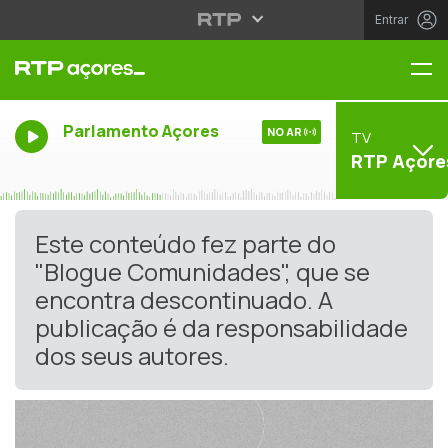
Entrar
Me
Parlamento Açores
NO AR
TV
RTP Açore
Este conteúdo fez parte do
"Blogue Comunidades", que se
encontra descontinuado. A
publicação é da responsabilidade
dos seus autores.