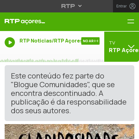
Entrar
Me
RTP Noticias/RTP Açores
NO AR
TV
RTP Açore
Este conteúdo fez parte do
"Blogue Comunidades", que se
encontra descontinuado. A
publicação é da responsabilidade
dos seus autores.