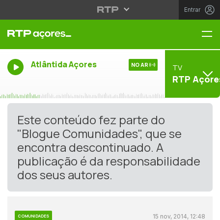
Entrar
Me
Atlântida Açores
NO AR
TV
RTP Açore
Este conteúdo fez parte do
"Blogue Comunidades", que se
encontra descontinuado. A
publicação é da responsabilidade
dos seus autores.
15 nov, 2014, 12:48
COMUNIDADES