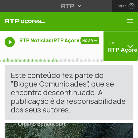
Entrar
Me
RTP Noticias/RTP Açores
NO AR
TV
RTP Açore
Este conteúdo fez parte do
"Blogue Comunidades", que se
encontra descontinuado. A
publicação é da responsabilidade
dos seus autores.