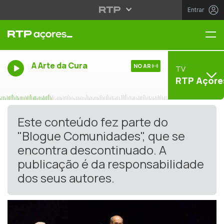
Entrar
Me
A Arte da Cura
NO AR
TV
RTP Açore
Este conteúdo fez parte do
"Blogue Comunidades", que se
encontra descontinuado. A
publicação é da responsabilidade
dos seus autores.