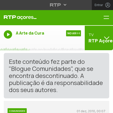
Entrar
Me
A Arte da Cura
NO AR
TV
RTP Açore
Este conteúdo fez parte do
"Blogue Comunidades", que se
encontra descontinuado. A
publicação é da responsabilidade
dos seus autores.
01 dez, 2010, 00:07
COMUNIDADES