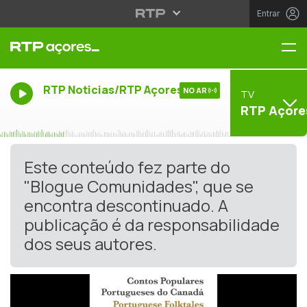
Entrar
Me
RTP Noticias/RTP Açores
NO AR
TV
RTP Açore
Este conteúdo fez parte do
"Blogue Comunidades", que se
encontra descontinuado. A
publicação é da responsabilidade
dos seus autores.