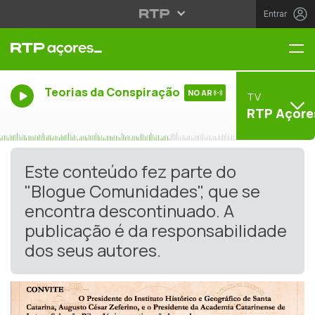
Entrar
Me
Teorias da Conspiração
NO AR
TV
RTP Açore
Este conteúdo fez parte do
"Blogue Comunidades", que se
encontra descontinuado. A
publicação é da responsabilidade
dos seus autores.