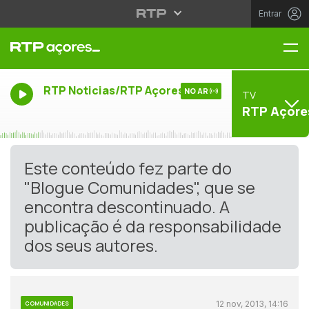
Entrar
Me
RTP Noticias/RTP Açores
NO AR
TV
RTP Açore
Este conteúdo fez parte do
"Blogue Comunidades", que se
encontra descontinuado. A
publicação é da responsabilidade
dos seus autores.
12 nov, 2013, 14:16
COMUNIDADES