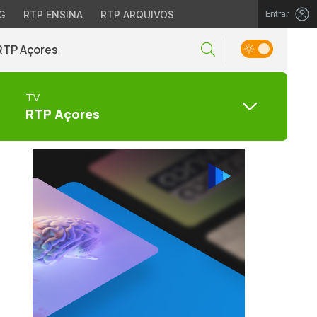
G
RTP ENSINA
RTP ARQUIVOS
Entrar
RTP Açores
TV
RTP Açores