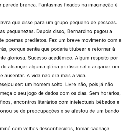
 parede branca. Fantasmas fixados na imaginação é
palavra que disse para um grupo pequeno de pessoas.
uas pequenezas. Depois disso, Bernardino pegou a
 de poemas prediletos. Fez um breve movimento com a
ás, porque sentia que poderia titubear e retornar à
nte gloriosa. Sucesso acadêmico. Algum respeito por
 de alcançar alguma glória profissional e angariar um
 ausentar. A vida não era mais a vida.
ejou ser: um homem solto. Livre não, pois já não
Começa o seu jogo de dados com os dias. Sem horários,
 fixos, encontros literários com intelectuais bêbados e
andonou-se de preocupações e se afastou de um bando
ominó com velhos desconhecidos, tomar cachaça