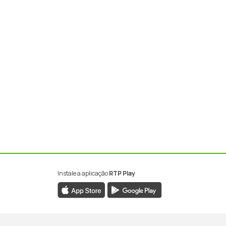
Instale a aplicação
RTP Play