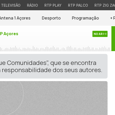
TELEVISÃO
RÁDIO
RTP PLAY
RTP PALCO
RTP ZIG ZA
Antena 1 Açores
Desporto
Programação
+ 
TP Açores
NO AR
gue Comunidades", que se encontra
 responsabilidade dos seus autores.