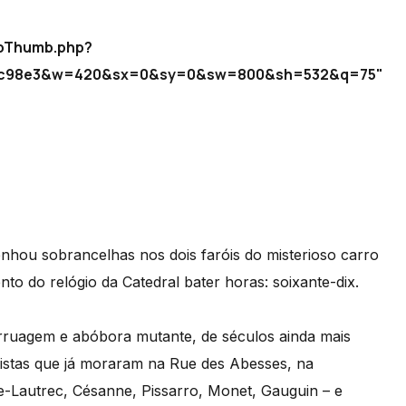
hpThumb.php?
e7ec98e3&w=420&sx=0&sy=0&sw=800&sh=532&q=75"
nhou sobrancelhas nos dois faróis do misterioso carro
o do relógio da Catedral bater horas: soixante-dix.
rruagem e abóbora mutante, de séculos ainda mais
artistas que já moraram na Rue des Abesses, na
se-Lautrec, Césanne, Pissarro, Monet, Gauguin – e