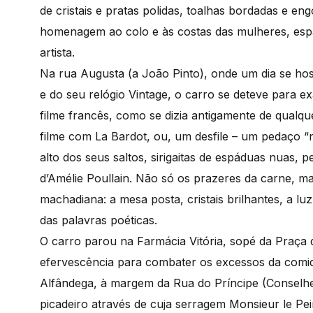
de cristais e pratas polidas, toalhas bordadas e e
homenagem ao colo e às costas das mulheres, espá
artista.
Na rua Augusta (a João Pinto), onde um dia se ho
e do seu relógio Vintage, o carro se deteve para e
filme francês, como se dizia antigamente de qualq
filme com La Bardot, ou, um desfile – um pedaço “
alto dos seus saltos, sirigaitas de espáduas nuas, 
d’Amélie Poullain. Não só os prazeres da carne, mas
machadiana: a mesa posta, cristais brilhantes, a lu
das palavras poéticas.
O carro parou na Farmácia Vitória, sopé da Praça 
efervescência para combater os excessos da comida
Alfândega, à margem da Rua do Príncipe (Conselhe
picadeiro através de cuja serragem Monsieur le Pe