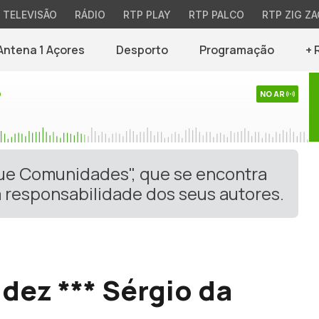
TELEVISÃO
RÁDIO
RTP PLAY
RTP PALCO
RTP ZIG ZA
Antena 1 Açores
Desporto
Programação
+ 
o
NO AR
gue Comunidades", que se encontra
 responsabilidade dos seus autores.
dez *** Sérgio da