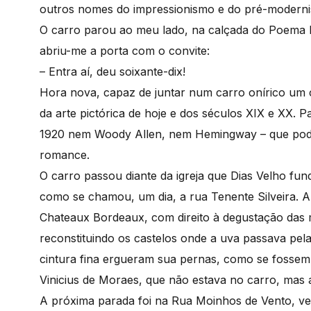
outros nomes do impressionismo e do pré-moderni
O carro parou ao meu lado, na calçada do Poema B
abriu-me a porta com o convite:
– Entra aí, deu soixante-dix!
Hora nova, capaz de juntar num carro onírico um c
da arte pictórica de hoje e dos séculos XIX e XX. 
1920 nem Woody Allen, nem Hemingway – que pode
romance.
O carro passou diante da igreja que Dias Velho fun
como se chamou, um dia, a rua Tenente Silveira. Al
Chateaux Bordeaux, com direito à degustação das m
reconstituindo os castelos onde a uva passava pela
cintura fina ergueram sua pernas, como se fossem
Vinicius de Moraes, que não estava no carro, mas 
A próxima parada foi na Rua Moinhos de Vento, vel