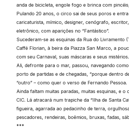
anda de bicicleta, engole fogo e brinca com pincéis, 
Pulando 20 anos, o circo sai de seus poros e entra 
caricaturista, mímico, designer, cenógrafo, escrit
eletrônico, com aparições no “Fantástico”.
Sucederam-se as esquinas da Rua do Livramento (T
Caffé Florian, à beira da Piazza San Marco, a pou
com seu Carnaval, suas máscaras e seus mistérios.
Ali, defronte para o mar, passou, navegando como u
porto de partidas e de chegadas, “porque dentro 
“outro” – como quer o verso de Fernando Pessoa.
Ainda faltam muitas paradas, muitas esquinas, e o 
CIC. Lá atracará num trapiche da “Ilha de Santa C
figueira, agarrada ao pedacinho de terra, orgulhosa,
pescadores, rendeiras, boêmios, bruxas, fadas, sábi
***