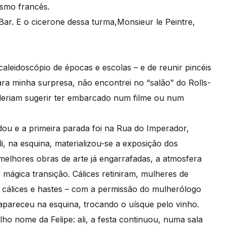
smo francês.
ar. E o cicerone dessa turma,Monsieur le Peintre,
aleidoscópio de épocas e escolas – e de reunir pincéis
Para minha surpresa, não encontrei no “salão” do Rolls-
riam sugerir ter embarcado num filme ou num
dou e a primeira parada foi na Rua do Imperador,
i, na esquina, materializou-se a exposição dos
elhores obras de arte já engarrafadas, a atmosfera
 mágica transição. Cálices retiniram, mulheres de
 cálices e hastes – com a permissão do mulherólogo
apareceu na esquina, trocando o uísque pelo vinho.
ho nome da Felipe: ali, a festa continuou, numa sala