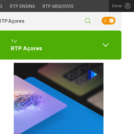
G
RTP ENSINA
RTP ARQUIVOS
Entrar
RTP Açores
TV
RTP Açores