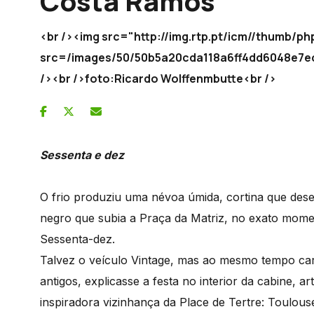
Costa Ramos
<br /><img src="http://img.rtp.pt/icm//thumb/p
src=/images/50/50b5a20cda118a6ff4dd6048
/><br />foto:Ricardo Wolffenmbutte<br />
Sessenta e dez
O frio produziu uma névoa úmida, cortina que dese
negro que subia a Praça da Matriz, no exato moment
Sessenta-dez.
Talvez o veículo Vintage, mas ao mesmo tempo ca
antigos, explicasse a festa no interior da cabine, 
inspiradora vizinhança da Place de Tertre: Toulou