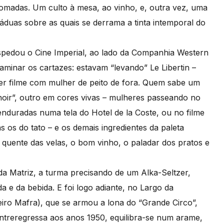
ngomadas. Um culto à mesa, ao vinho, e, outra vez, uma
duas sobre as quais se derrama a tinta intemporal do
spedou o Cine Imperial, ao lado da Companhia Western
xaminar os cartazes: estavam “levando” Le Libertin –
uer filme com mulher de peito de fora. Quem sabe um
noir”, outro em cores vivas – mulheres passeando no
penduradas numa tela do Hotel de la Coste, ou no filme
 os do tato – e os demais ingredientes da paleta
z quente das velas, o bom vinho, o paladar dos pratos e
da Matriz, a turma precisando de um Alka-Seltzer,
 e da bebida. E foi logo adiante, no Largo da
iro Mafra), que se armou a lona do “Grande Circo”,
intreregressa aos anos 1950, equilibra-se num arame,