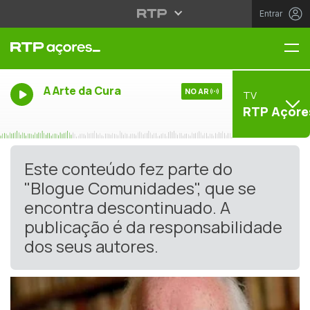
Entrar
Me
A Arte da Cura
NO AR
TV
RTP Açore
Este conteúdo fez parte do
"Blogue Comunidades", que se
encontra descontinuado. A
publicação é da responsabilidade
dos seus autores.