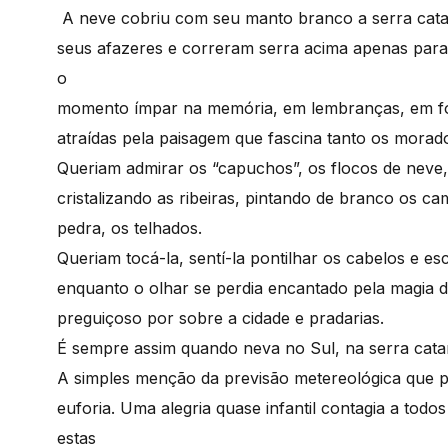
A neve cobriu com seu manto branco a serra catar
seus afazeres e correram serra acima apenas para 
o
momento ímpar na memória, em lembranças, em fot
atraídas pela paisagem que fascina tanto os morado
Queriam admirar os “capuchos”, os flocos de nev
cristalizando as ribeiras, pintando de branco os 
pedra, os telhados.
Queriam tocá-la, sentí-la pontilhar os cabelos e es
enquanto o olhar se perdia encantado pela magia d
preguiçoso por sobre a cidade e pradarias.
É sempre assim quando neva no Sul, na serra catarin
A simples menção da previsão metereológica que p
euforia. Uma alegria quase infantil contagia a to
estas