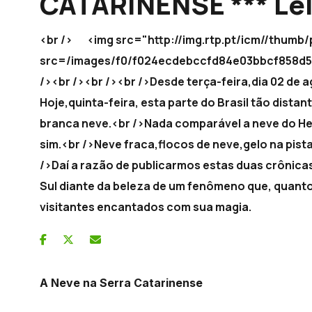
CATARINENSE *** Lél
<br /> <img src="http://img.rtp.pt/icm//thum
src=/images/f0/f024ecdebccfd84e03bbcf85
/><br /><br /><br />Desde terça-feira,dia 02 de 
Hoje,quinta-feira, esta parte do Brasil tão dista
branca neve.<br />Nada comparável a neve do He
sim.<br />Neve fraca,flocos de neve,gelo na pist
/>Daí a razão de publicarmos estas duas crônica
Sul diante da beleza de um fenômeno que, quanto
visitantes encantados com sua magia.
A Neve na Serra Catarinense