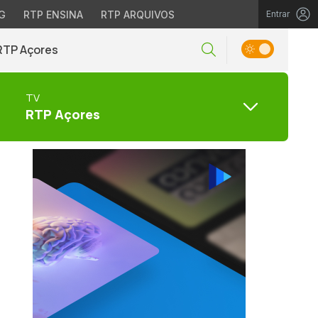
G
RTP ENSINA
RTP ARQUIVOS
Entrar
RTP Açores
TV
RTP Açores