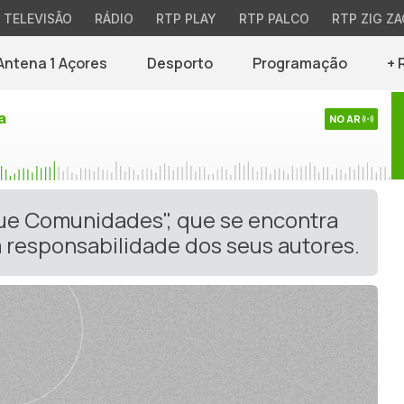
TELEVISÃO
RÁDIO
RTP PLAY
RTP PALCO
RTP ZIG ZA
Antena 1 Açores
Desporto
Programação
+ 
a
NO AR
gue Comunidades", que se encontra
 responsabilidade dos seus autores.