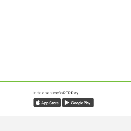
Instale a aplicação
RTP Play