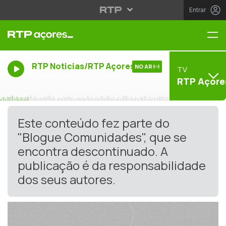
Entrar
Me
RTP Noticias/RTP Açores
NO AR
TV
RTP Açore
Este conteúdo fez parte do
"Blogue Comunidades", que se
encontra descontinuado. A
publicação é da responsabilidade
dos seus autores.