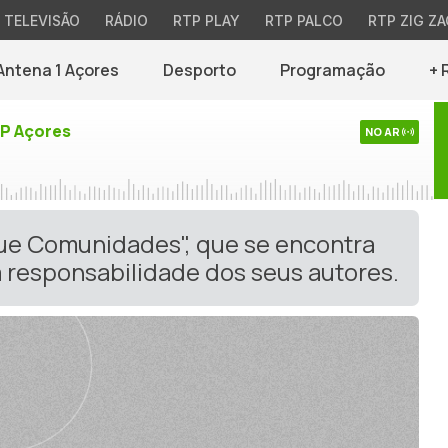
TELEVISÃO
RÁDIO
RTP PLAY
RTP PALCO
RTP ZIG ZA
Antena 1 Açores
Desporto
Programação
+ 
TP Açores
NO AR
gue Comunidades", que se encontra
 responsabilidade dos seus autores.