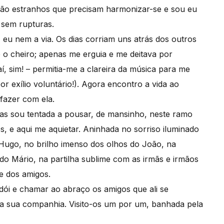
são estranhos que precisam harmonizar-se e sou eu
 sem rupturas.
 eu nem a via. Os dias corriam uns atrás dos outros
 o cheiro; apenas me erguia e me deitava por
, sim! – permitia-me a clareira da música para me
 exílio voluntário!). Agora encontro a vida ao
fazer com ela.
mas sou tentada a pousar, de mansinho, neste ramo
, e aqui me aquietar. Aninhada no sorriso iluminado
 Hugo, no brilho imenso dos olhos do João, na
 do Mário, na partilha sublime com as irmãs e irmãos
e dos amigos.
 dói e chamar ao abraço os amigos que ali se
a sua companhia. Visito-os um por um, banhada pela