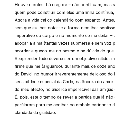
Houve o antes, há o agora – não conflituam, mas 
quem pode construir com eles uma linha contínua,
Agora a vida cai do calendário com espanto. Antes,
sem que eu lhes notasse a forma nem lhes sentisse
imperativo do corpo e no momento de me deitar – aí
adoçar a alma (tantas vezes submersa e sem voz por
acordar e quedo-me no pasmo e na dúvida do que 
Reaprender tudo deveria ser um objectivo nítido, 
firme que me (a)guardou durante mais de doze anos
do David, no humor irreverentemente delicioso do
sensibilidade especial da Carla, na âncora do amor
do meu afecto, no alicerce imperecível das amigas 
É, pois, este o tempo de rever a partida que já não
perfilaram para me acolher no embalo carinhoso d
claridade da gratidão.