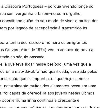
 a Diáspora Portuguesa – porque vivendo longe do
mida sem vergonha e fazem-no com orgulho,
 constituem guião do seu modo de viver e muitos dos
tam por legado de ascendência é transmitido às
bora tenha decrescido o número de emigrantes
os Cravos (Abril de 1974) vem a adquirir de novo a
etade do século passado.
el à que teve lugar nesse período, uma vez que a
 de uma mão-de-obra não qualificada, desejada pelos
construção que se impunha, os que hoje saem de
e, naturalmente muitos dos elementos possuem uma
 foi capaz de oferecê-la aos jovens nestes últimos
e ocorre numa linha contínua e crescente é
isso, um grande número de mulheres integra os fluxos