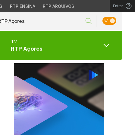
G
RTP ENSINA
RTP ARQUIVOS
Entrar
RTP Açores
TV
RTP Açores