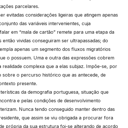
etações parcelares.
r evitadas considerações ligeiras que atingem apenas
njunto das variáveis intervenientes, cuja
 falar em “mala de cartão” remete para uma etapa da
eis então vividas conseguiram ser ultrapassadas; do
ntempla apenas um segmento dos fluxos migratórios
 que o possuem. Uma e outra das expressões cobrem
da realidade complexa que a elas subjaz. Impõe-se, por
o sobre o percurso histórico que as antecede, de
ontexto presente.
terísticas da demografia portuguesa, situação que
encontra e pelas condições de desenvolvimento
acterizam. Nunca tendo conseguido manter dentro das
residente, que assim se viu obrigada a procurar fora
de própria da sua estrutura foi-se alterando de acordo