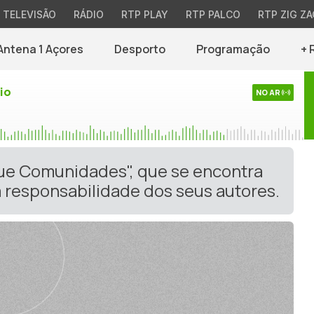
TELEVISÃO
RÁDIO
RTP PLAY
RTP PALCO
RTP ZIG ZA
Antena 1 Açores
Desporto
Programação
+ 
io
NO AR
gue Comunidades", que se encontra
 responsabilidade dos seus autores.