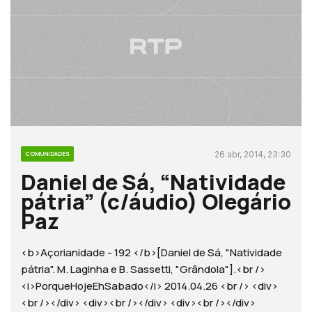
26 abr, 2014, 23:30
COMUNIDADES
Daniel de Sá, “Natividade
pátria” (c/áudio) Olegário
Paz
<b>Açorianidade - 192 </b>[Daniel de Sá, "Natividade
pátria". M. Laginha e B. Sassetti, "Grândola"].<br />
<i>PorqueHojeEhSabado</i> 2014.04.26 <br /> <div>
<br /></div> <div><br /></div> <div><br /></div>