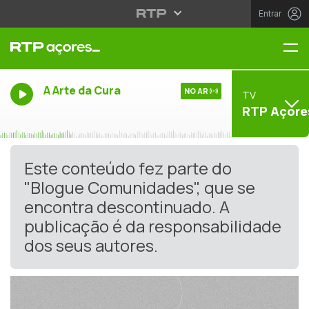
Entrar
Me
A Arte da Cura
NO AR
TV
RTP Açore
Este conteúdo fez parte do
"Blogue Comunidades", que se
encontra descontinuado. A
publicação é da responsabilidade
dos seus autores.