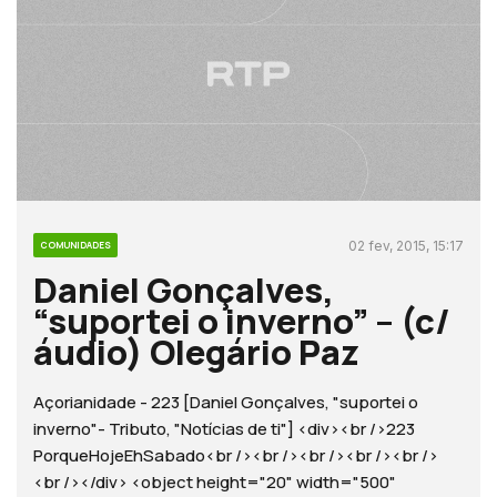
02 fev, 2015, 15:17
COMUNIDADES
Daniel Gonçalves,
“suportei o inverno” – (c/
áudio) Olegário Paz
Açorianidade - 223 [Daniel Gonçalves, "suportei o
inverno"- Tributo, "Notícias de ti"] <div><br />223
PorqueHojeEhSabado<br /><br /><br /><br /><br />
<br /></div> <object height="20" width="500"