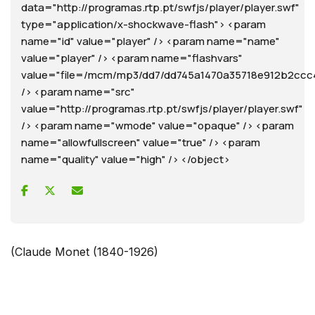
data="http://programas.rtp.pt/swfjs/player/player.swf"
type="application/x-shockwave-flash"> <param
name="id" value="player" /> <param name="name"
value="player" /> <param name="flashvars"
value="file=/mcm/mp3/dd7/dd745a1470a35718e912b2ccc43f
/> <param name="src"
value="http://programas.rtp.pt/swfjs/player/player.swf"
/> <param name="wmode" value="opaque" /> <param
name="allowfullscreen" value="true" /> <param
name="quality" value="high" /> </object>
(Claude Monet (1840-1926)