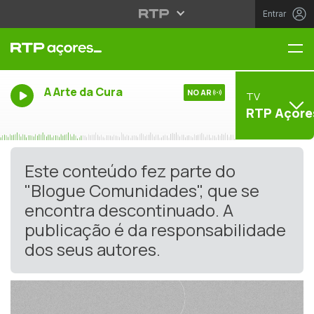
Entrar
Me
A Arte da Cura
NO AR
TV
RTP Açore
Este conteúdo fez parte do
"Blogue Comunidades", que se
encontra descontinuado. A
publicação é da responsabilidade
dos seus autores.