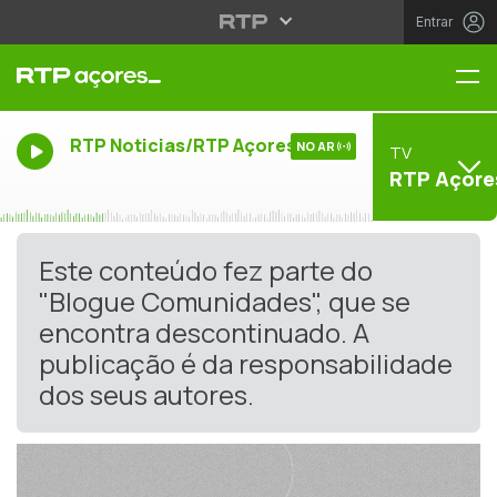
Entrar
Me
RTP Noticias/RTP Açores
NO AR
TV
RTP Açore
Este conteúdo fez parte do
"Blogue Comunidades", que se
encontra descontinuado. A
publicação é da responsabilidade
dos seus autores.