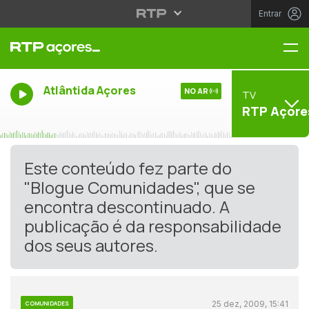
Entrar
Me
Atlântida Açores
NO AR
TV
RTP Açore
Este conteúdo fez parte do
"Blogue Comunidades", que se
encontra descontinuado. A
publicação é da responsabilidade
dos seus autores.
25 dez, 2009, 15:41
COMUNIDADES