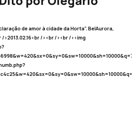
 Dito por Olegário
claração de amor à cidade da Horta". BelAurora,
/>2013.02.16<br /><br /><br /><img
p?
94b6998&w=420&sx=0&sy=0&sw=10000&sh=10000&q=75
Thumb.php?
fa0c4c25&w=420&sx=0&sy=0&sw=10000&sh=10000&q=7