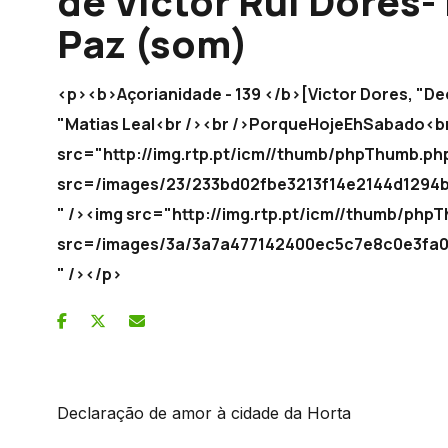
de Victor Rui Dores-
Paz (som)
<p><b>Açorianidade - 139 </b>[Victor Dores, "De
"Matias Leal<br /><br />PorqueHojeEhSabado<br 
src="http://img.rtp.pt/icm//thumb/phpThumb.ph
src=/images/23/233bd02fbe3213f14e2144d12
" /><img src="http://img.rtp.pt/icm//thumb/php
src=/images/3a/3a7a477142400ec5c7e8c0e3
" /></p>
Declaração de amor à cidade da Horta