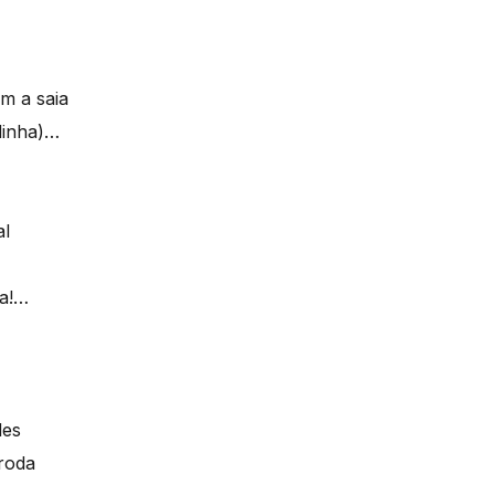
m a saia
dinha)…
al
ia!…
des
 roda