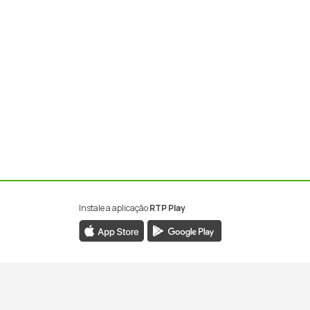
Instale a aplicação
RTP Play