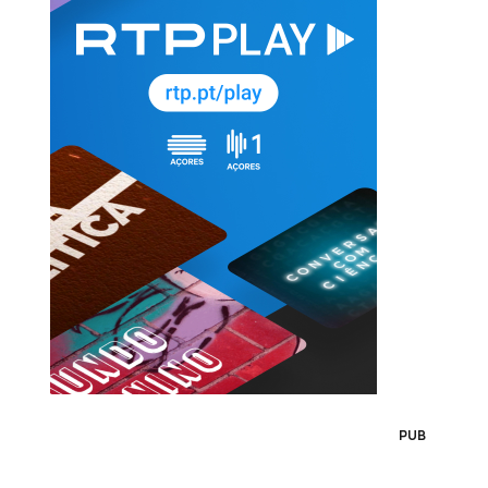
5
PUB