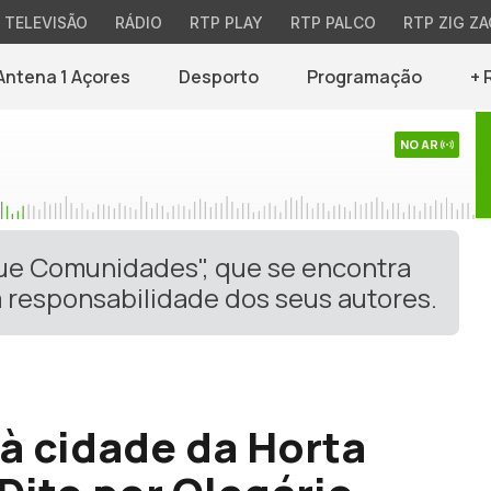
TELEVISÃO
RÁDIO
RTP PLAY
RTP PALCO
RTP ZIG ZA
Antena 1 Açores
Desporto
Programação
+ 
NO AR
gue Comunidades", que se encontra
 responsabilidade dos seus autores.
à cidade da Horta