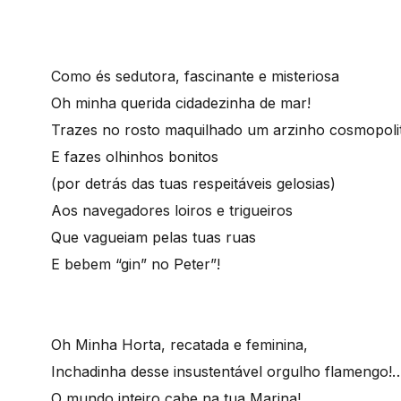
Como és sedutora, fascinante e misteriosa
Oh minha querida cidadezinha de mar!
Trazes no rosto maquilhado um arzinho cosmopoli
E fazes olhinhos bonitos
(por detrás das tuas respeitáveis gelosias)
Aos navegadores loiros e trigueiros
Que vagueiam pelas tuas ruas
E bebem “gin” no Peter”!
Oh Minha Horta, recatada e feminina,
Inchadinha desse insustentável orgulho flamengo!
O mundo inteiro cabe na tua Marina!