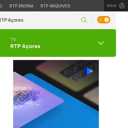
G
RTP ENSINA
RTP ARQUIVOS
Entrar
RTP Açores
TV
RTP Açores