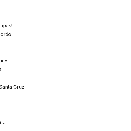
empos!
bordo
…
ney!
a
 Santa Cruz
os…