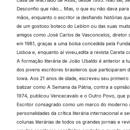
Casa de Machado de Assis, desde 1993. Não sei, se
Desconfio que não… Mas, o que eu não dava para 
mãos, enquanto o escritor ia desfiando histórias qu
de um gostoso boteco do Leblon ou das suas muita
amigos como José Carlos de Vasconcelos, diretor do
em 1981, graças a uma bolsa concedida pela Funda
Lisboa e, enquanto aí viveu,edita a revista Careta c
A formação literária de João Ubaldo é anterior a 
dos jovens escritores brasileiros que participaram 
Iowa. Aos 21 anos de idade, escreveu seu primeiro
batizar como A Semana da Pátria, contra a opinião 
1974, publicou Vencecavalo e o Outro Povo, que 
Escritor consagrado como um marco do moderno ro
personalidades da crítica literária internacional e
colunas literárias de todos os grandes jornais e revi