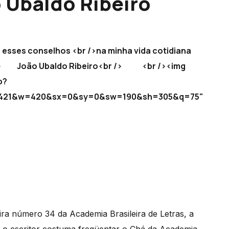
o Ubaldo Ribeiro
 esses conselhos <br />na minha vida cotidiana
 /> João Ubaldo Ribeiro<br /> <br /><img
p?
da4421&w=420&sx=0&sy=0&sw=190&sh=305&q=75"
ra número 34 da Academia Brasileira de Letras, a