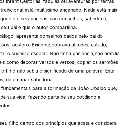
s infantis,estórias, fábulas ou aventuras por terras
 tradicional está muitíssimo enganado. Nada está mais
nquenta e seis páginas: são conselhos, sabedoria,
seu pai e que o autor compartilha.
álogo, apresenta conselhos dados pelo pai do
osos, austero. Exigente,cobrava atitudes, estudo,
ta, o sucesso escolar. Não tinha paciência,não admitia
eis como decorar versos e versos, copiar os sermões
o filho não sabia o significado de uma palavra. Esta
os, de emanar sabedoria.
m fundamentais para a formação de João Ubaldo que,
de sua vida, fazendo parte de seu cotidiano e
ntos”.
eu filho dentro dos princípios que acata e considera