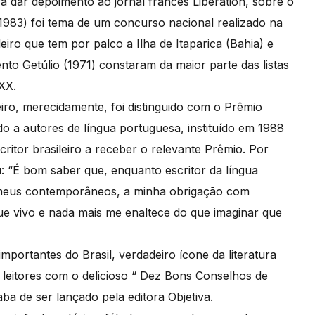
 dar depoimento ao jornal francês Libération, sobre o
o(1983) foi tema de um concurso nacional realizado na
iro que tem por palco a Ilha de Itaparica (Bahia) e
nto Getúlio (1971) constaram da maior parte das listas
XX.
iro, merecidamente, foi distinguido com o Prêmio
 a autores de língua portuguesa, instituído em 1988
critor brasileiro a receber o relevante Prêmio. Por
: “É bom saber que, enquanto escritor da língua
 meus contemporâneos, a minha obrigação com
ue vivo e nada mais me enaltece do que imaginar que
mportantes do Brasil, verdadeiro ícone da literatura
eitores com o delicioso “ Dez Bons Conselhos de
aba de ser lançado pela editora Objetiva.