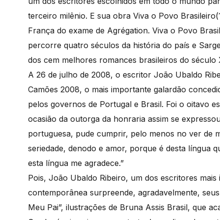
um dos escritores escolhidos em todo o mundo para
terceiro milênio. E sua obra Viva o Povo Brasileir
França do exame de Agrégation. Viva o Povo Brasile
percorre quatro séculos da história do país e Sarge
dos cem melhores romances brasileiros do século 
A 26 de julho de 2008, o escritor João Ubaldo Ribe
Camões 2008, o mais importante galardão concedido
pelos governos de Portugal e Brasil. Foi o oitavo es
ocasião da outorga da honraria assim se expressou
portuguesa, pude cumprir, pelo menos no ver de
seriedade, denodo e amor, porque é desta língua q
esta língua me agradece.”
Pois, João Ubaldo Ribeiro, um dos escritores mais i
contemporânea surpreende, agradavelmente, seus l
Meu Pai”, ilustrações de Bruna Assis Brasil, que ac