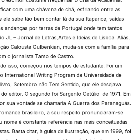
 o escritor costuma freqüentar o Chá da Academia.
ficar com uma chávena de chá, esfriando entre as
e ele sabe tão bem contar lá da sua Itaparica, saídas
s andanças por terras de Portugal onde tem tantos
 JL – Jornal de Letras,Artes e Ideias,de Lisboa. Aliás,
ção Calouste Gulbenkian, muda-se com a família para
om o jornalista Tarso de Castro.
tudo isso, começou nos tempos de estudante. Foi um
do International Writing Program da Universidade de
 livro, Setembro não Tem Sentido, que ele desejava
do editor. O segundo foi Sargento Getúlio, de 1971. Em
por sua vontade se chamaria A Guerra dos Paranaguás.
mance brasileiro, a seu respeito pronunciaram-se
 seu nome é constante referência nas mais conceituadas
stas. Basta citar, à guisa de ilustração, que em 1999, foi