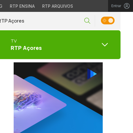
G
RTP ENSINA
RTP ARQUIVOS
Entrar
RTP Açores
TV
RTP Açores