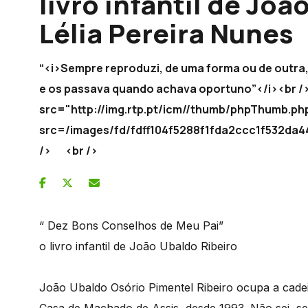
livro infantil de Joã
Lélia Pereira Nunes
“<i>Sempre reproduzi, de uma forma ou de outra,
e os passava quando achava oportuno”</i><br
src="http://img.rtp.pt/icm//thumb/phpThumb.ph
src=/images/fd/fdff104f5288f1fda2ccc1f532
/> <br />
“ Dez Bons Conselhos de Meu Pai”
o livro infantil de João Ubaldo Ribeiro
João Ubaldo Osório Pimentel Ribeiro ocupa a cadei