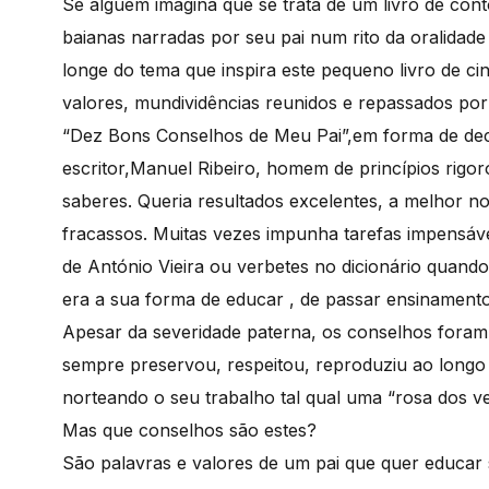
Se alguém imagina que se trata de um livro de conto
baianas narradas por seu pai num rito da oralidade
longe do tema que inspira este pequeno livro de ci
valores, mundividências reunidos e repassados por 
“Dez Bons Conselhos de Meu Pai”,em forma de dec
escritor,Manuel Ribeiro, homem de princípios rigor
saberes. Queria resultados excelentes, a melhor no
fracassos. Muitas vezes impunha tarefas impensáv
de António Vieira ou verbetes no dicionário quando 
era a sua forma de educar , de passar ensinament
Apesar da severidade paterna, os conselhos fora
sempre preservou, respeitou, reproduziu ao longo 
norteando o seu trabalho tal qual uma “rosa dos ve
Mas que conselhos são estes?
São palavras e valores de um pai que quer educar s