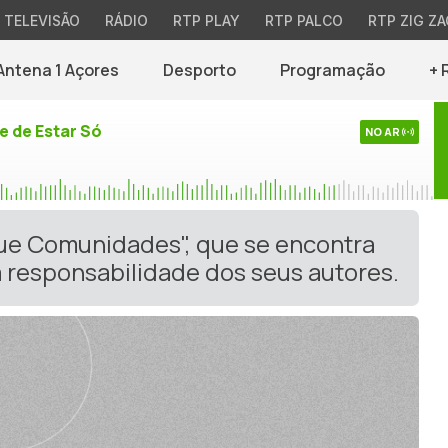
TELEVISÃO
RÁDIO
RTP PLAY
RTP PALCO
RTP ZIG ZA
Antena 1 Açores
Desporto
Programação
+ 
e de Estar Só
NO AR
gue Comunidades", que se encontra
 responsabilidade dos seus autores.