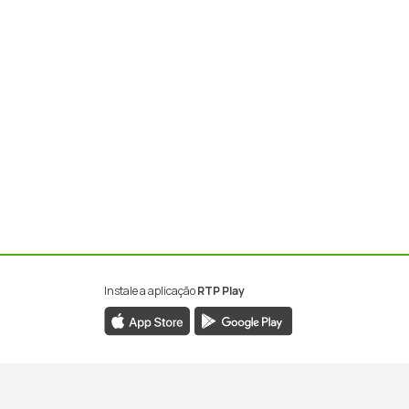
Instale a aplicação
RTP Play