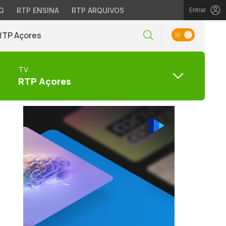
G
RTP ENSINA
RTP ARQUIVOS
Entrar
RTP Açores
TV
RTP Açores