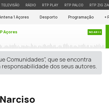
TELEVISÃO
RÁDIO
RTP PLAY
RTP PALCO
RTP ZIG ZA
Antena 1 Açores
Desporto
Programação
+ 
TP Açores
NO AR
gue Comunidades", que se encontra
 responsabilidade dos seus autores.
 Narciso