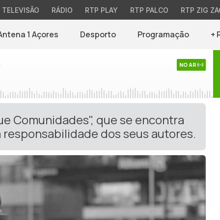
TELEVISÃO
RÁDIO
RTP PLAY
RTP PALCO
RTP ZIG ZA
Antena 1 Açores
Desporto
Programação
+ 
s
NO AR
gue Comunidades", que se encontra
 responsabilidade dos seus autores.