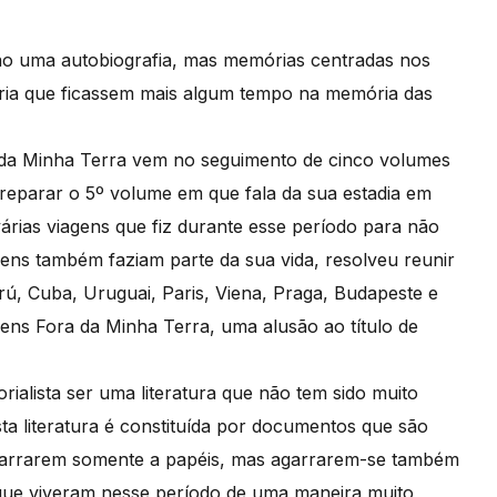
não uma autobiografia, mas memórias centradas nos
eria que ficassem mais algum tempo na memória das
 da Minha Terra vem no seguimento de cinco volumes
eparar o 5º volume em que fala da sua estadia em
 várias viagens que fiz durante esse período para não
ens também faziam parte da sua vida, resolveu reunir
rú, Cuba, Uruguai, Paris, Viena, Praga, Budapeste e
gens Fora da Minha Terra, uma alusão ao título de
rialista ser uma literatura que não tem sido muito
ta literatura é constituída por documentos que são
agarrarem somente a papéis, mas agarrarem-se também
que viveram nesse período de uma maneira muito