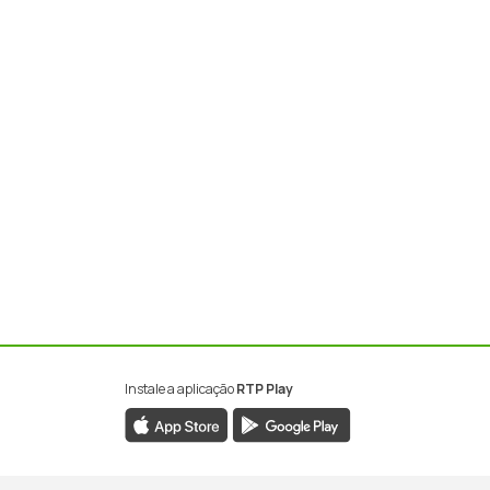
Instale a aplicação
RTP Play