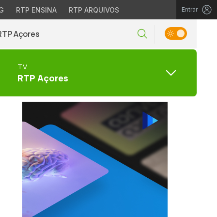
G
RTP ENSINA
RTP ARQUIVOS
Entrar
RTP Açores
TV
RTP Açores