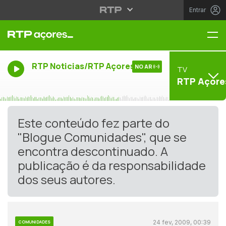
Entrar
Me
RTP Noticias/RTP Açores
NO AR
TV
RTP Açore
Este conteúdo fez parte do
"Blogue Comunidades", que se
encontra descontinuado. A
publicação é da responsabilidade
dos seus autores.
24 fev, 2009, 00:39
COMUNIDADES