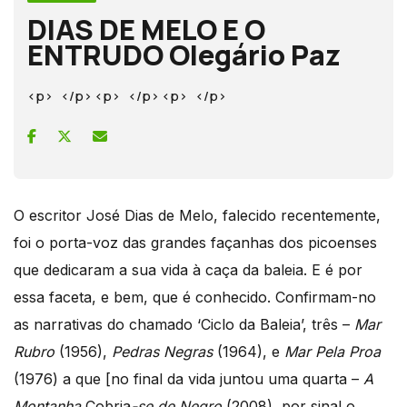
DIAS DE MELO E O
ENTRUDO Olegário Paz
<p> </p> <p> </p> <p> </p>
O escritor José Dias de Melo, falecido recentemente,
foi o porta-voz das grandes façanhas dos picoenses
que dedicaram a sua vida à caça da baleia. E é por
essa faceta, e bem, que é conhecido. Confirmam-no
as narrativas do chamado ‘Ciclo da Baleia’, três –
Mar
Rubro
(1956),
Pedras Negras
(1964), e
Mar Pela Proa
(1976) a que [no final da vida juntou uma quarta –
A
Montanha
Cobria
-se de Negro
(2008), por sinal o