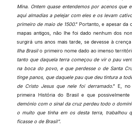
Mina
.
Ontem quase entendemos por acenos que est
aqui almadias a pelejar com eles e os levam cativ
primeiro de maio de 1500
.”
Portanto, e apesar da c
mapas antigos, não lhe foi dado nenhum dos no
surgirá uns anos mais tarde, se devesse à crença 
Ilha Brasil
o primeiro nome dado ao imenso territór
tanto que daquela terra começou de vir o pau ver
na boca do povo, e que perdesse o de Santa C
tinge panos, que daquele pau que deu tintura a to
de Cristo Jesus que nele foi derramado
.” E, no
primeira História do Brasil e que possivelment
demónio com o sinal da cruz perdeu todo o domín
o muito que tinha em os desta terra, trabalhou
ficasse o de Brasil”
.