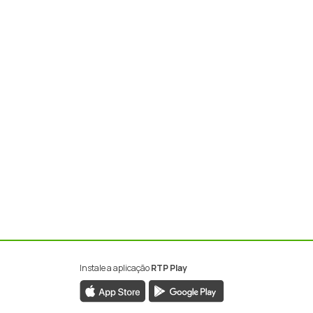
Instale a aplicação
RTP Play