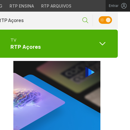
G
RTP ENSINA
RTP ARQUIVOS
Entrar
RTP Açores
TV
RTP Açores