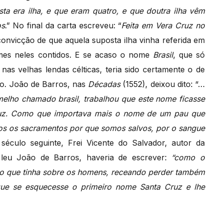
a era ilha, e que eram quatro, e que doutra ilha vêm
os
.” No final da carta escreveu: “
Feita em Vera Cruz no
onvicção de que aquela suposta ilha vinha referida em
mes neles contidos. E se acaso o nome
Brasil
, que só
nas velhas lendas célticas, teria sido certamente o de
io. João de Barros, nas
Décadas
(1552), deixou dito: “…
melho chamado brasil, trabalhou que este nome ficasse
ruz. Como que importava mais o nome de um pau que
dos os sacramentos por que somos salvos, por o sangue
 século seguinte, Frei Vicente do Salvador, autor da
e leu João de Barros, haveria de escrever:
“como o
io que tinha sobre os homens, receando perder também
 que se esquecesse o primeiro nome Santa Cruz e lhe