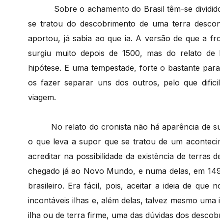
Sobre o achamento do Brasil têm-se dividid
se tratou do descobrimento de uma terra descon
aportou, já sabia ao que ia. A versão de que a f
surgiu muito depois de 1500, mas do relato d
hipótese. E uma tempestade, forte o bastante par
os fazer separar uns dos outros, pelo que dific
viagem.
No relato do cronista não há aparência de su
o que leva a supor que se tratou de um acontecim
acreditar na possibilidade da existência de terras 
chegado já ao Novo Mundo, e numa delas, em 1499
brasileiro. Era fácil, pois, aceitar a ideia de qu
incontáveis ilhas e, além delas, talvez mesmo uma i
ilha ou de terra firme, uma das dúvidas dos descobr