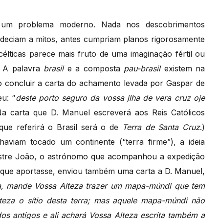
 um problema moderno. Nada nos descobrimentos
deciam a mitos, antes cumpriam planos rigorosamente
célticas parece mais fruto de uma imaginação fértil ou
. A palavra
brasil
e a composta
pau-brasil
existem na
o concluir a carta do achamento levada por Gaspar de
u: “
deste porto seguro da vossa jlha de vera cruz oje
a carta que D. Manuel escreverá aos Reis Católicos
e referirá o Brasil será o de
Terra de Santa Cruz
.)
viam tocado um continente (“terra firme”), a ideia
Mestre João, o astrónomo que acompanhou a expedição
a que aportasse, enviou também uma carta a D. Manuel,
rra, mande Vossa Alteza trazer um mapa-múndi que tem
teza o sítio desta terra; mas aquele mapa-múndi não
dos antigos e ali achará Vossa Alteza escrita também a