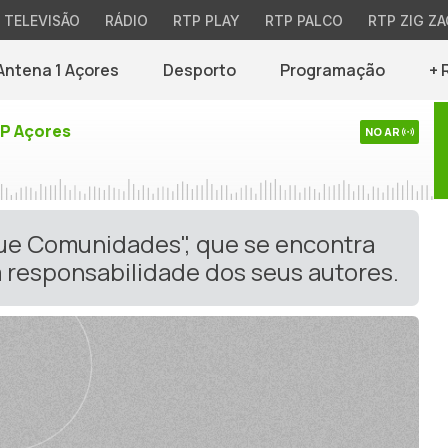
TELEVISÃO
RÁDIO
RTP PLAY
RTP PALCO
RTP ZIG ZA
Antena 1 Açores
Desporto
Programação
+ 
TP Açores
NO AR
gue Comunidades", que se encontra
 responsabilidade dos seus autores.