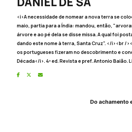
DANIEL DE SÁ
<i>A necessidade de nomear a nova terra se coloc
maio, partia para a Índia: mandou, então, "arvor
árvore e ao pé dela se disse missa. A qual foi p
dando este nome à terra, Santa Cruz". </i><br />
os portugueses fizeram no descobrimento e conqu
Década</i>. 4ª ed. Revista e pref. Antonio Baião.
Do achamento e