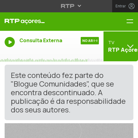
Entrar
Me
Consulta Externa
NO AR
TV
RTP Açore
Este conteúdo fez parte do
"Blogue Comunidades", que se
encontra descontinuado. A
publicação é da responsabilidade
dos seus autores.