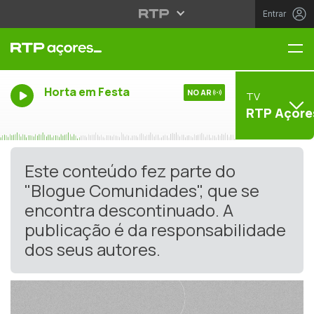
Entrar
Me
Horta em Festa
NO AR
TV
RTP Açore
Este conteúdo fez parte do
"Blogue Comunidades", que se
encontra descontinuado. A
publicação é da responsabilidade
dos seus autores.