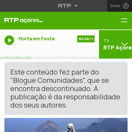
Entrar
Me
Horta em Festa
NO AR
TV
RTP Açore
Este conteúdo fez parte do
"Blogue Comunidades", que se
encontra descontinuado. A
publicação é da responsabilidade
dos seus autores.