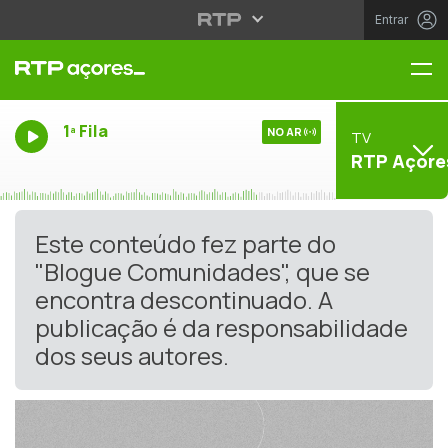
Entrar
Me
1ª Fila
NO AR
TV
RTP Açore
Este conteúdo fez parte do
"Blogue Comunidades", que se
encontra descontinuado. A
publicação é da responsabilidade
dos seus autores.