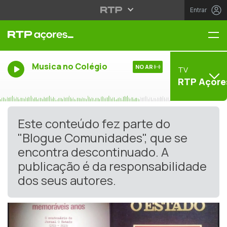
Entrar
Me
Musica no Colégio
NO AR
TV
RTP Açore
Este conteúdo fez parte do
"Blogue Comunidades", que se
encontra descontinuado. A
publicação é da responsabilidade
dos seus autores.