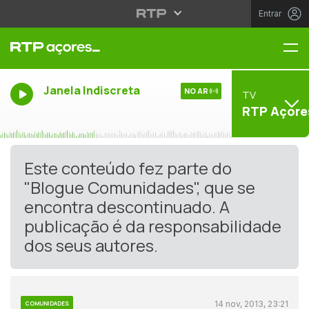
Entrar
Me
Janela Indiscreta
NO AR
TV
RTP Açore
Este conteúdo fez parte do
"Blogue Comunidades", que se
encontra descontinuado. A
publicação é da responsabilidade
dos seus autores.
14 nov, 2013, 23:21
COMUNIDADES