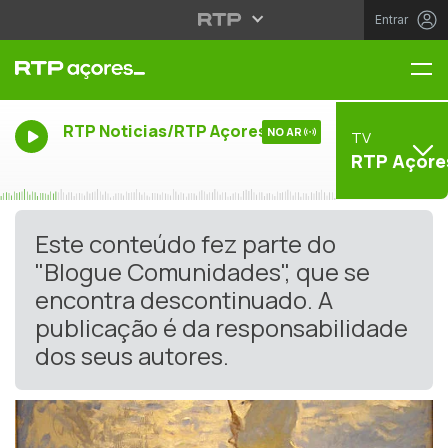
Entrar
Me
RTP Noticias/RTP Açores
NO AR
TV
RTP Açore
Este conteúdo fez parte do
"Blogue Comunidades", que se
encontra descontinuado. A
publicação é da responsabilidade
dos seus autores.