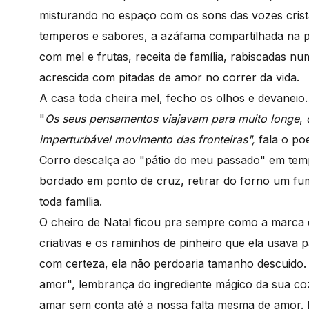
misturando no espaço com os sons das vozes crista
temperos e sabores, a azáfama compartilhada na pr
com mel e frutas, receita de família, rabiscadas
acrescida com pitadas de amor no correr da vida.
A casa toda cheira mel, fecho os olhos e devanei
"
Os seus pensamentos viajavam para muito longe
,
imperturbável movimento das fronteiras",
fala o po
Corro descalça ao "pátio do meu passado" em tem
bordado em ponto de cruz, retirar do forno um fu
toda família.
O cheiro de Natal ficou pra sempre como a marca
criativas e os raminhos de pinheiro que ela usava p
com certeza, ela não perdoaria tamanho descuido. 
amor", lembrança do ingrediente mágico da sua coz
amar sem conta até a nossa falta mesma de amor. P