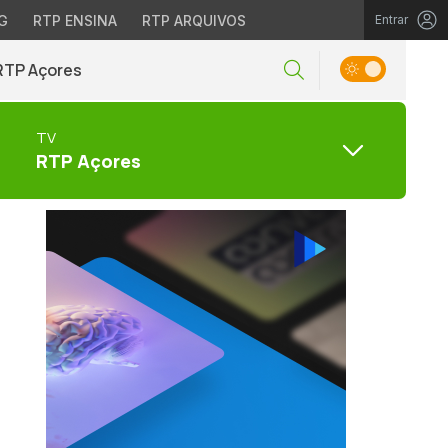
G
RTP ENSINA
RTP ARQUIVOS
Entrar
RTP Açores
TV
RTP Açores