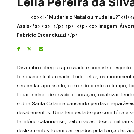
Lélia Pereira da Sil
<b><i>"Mudaria o Natal ou mudei eu?"
Assis</b> <p> </p> <p> </p> <p> Imagem: Árvore 
Fabricio Escandiuzzi </p>
Dezembro chegou apressado e com ele o espírito d
feericamente iluminada. Tudo reluz, os monumentos
seu andar apressado, correndo contra o tempo, fic
tocar a alma, de invadir o coração, cicatrizar fer
sobre Santa Catarina causando perdas irreparáveis
desabamentos. Uma tempestade que com fúria e sem 
território catarinense, ceifou vidas, deixou milha
deslizamentos foram carregados pela força das águ