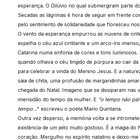
esperança. O Dilúvio no qual submergiram parte do li
Secadas as lágrimas é hora de seguir em frente co
pelo sentimento de solidariedade que floresceu nos
O vento da esperança empurrou as nuvens de onte
espelha o céu azul cintilante e um arco-íris imens
Catarina numa sinfonia de cores e tons luminosos.
quando olhava o céu tingido de púrpura ao cair da
para celebrar a vinda do Menino Jesus. E a natu
saia de chita, uma profusão de margaridinhas amar
chegada do Natal. Imagens que se dissiparam nas 
imensidão do tempo da mulher. E
"o tempo não pár
tempo
…" escreveu o poeta Mario Quintana.
Outra vez disperso, a memória volta a se intromete
existência de um jeito muito gostoso. É a magia do
coração. Mergulho no espírito natalino e deixo-me 