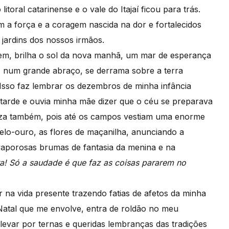
toral catarinense e o vale do Itajaí ficou para trás.
m a força e a coragem nascida na dor e fortalecidos
 jardins dos nossos irmãos.
m, brilha o sol da nova manhã, um mar de esperança
o, num grande abraço, se derrama sobre a terra
 Isso faz lembrar os dezembros de minha infância
 tarde e ouvia minha mãe dizer que o céu se preparava
reza também, pois até os campos vestiam uma enorme
elo-ouro, as flores de maçanilha, anunciando a
vaporosas brumas de fantasia da menina e na
a! Só a saudade é que faz as coisas
pararem no
r na vida presente trazendo fatias de afetos da minha
 Natal que me envolve, entra de roldão no meu
levar por ternas e queridas lembranças das tradições