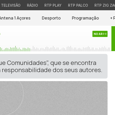
TELEVISÃO
RÁDIO
RTP PLAY
RTP PALCO
RTP ZIG ZA
Antena 1 Açores
Desporto
Programação
+ 
o
NO AR
gue Comunidades", que se encontra
 responsabilidade dos seus autores.