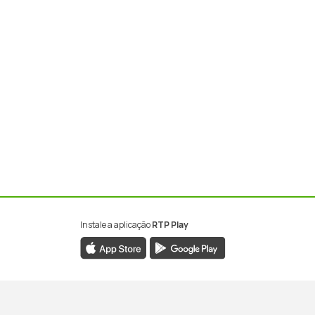
Instale a aplicação
RTP Play