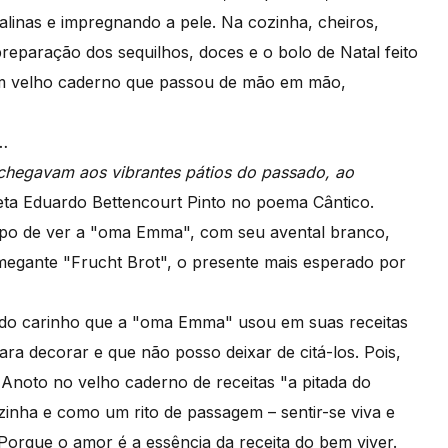
linas e impregnando a pele. Na cozinha, cheiros,
eparação dos sequilhos, doces e o bolo de Natal feito
 num velho caderno que passou de mão em mão,
o…
chegavam aos vibrantes pátios do passado, ao
eta Eduardo Bettencourt Pinto no poema Cântico.
po de ver a "oma Emma", com seu avental branco,
megante "Frucht Brot", o presente mais esperado por
 do carinho que a "oma Emma" usou em suas receitas
ara decorar e que não posso deixar de citá-los. Pois,
Anoto no velho caderno de receitas "a pitada do
inha e como um rito de passagem – sentir-se viva e
orque o amor é a essência da receita do bem viver.