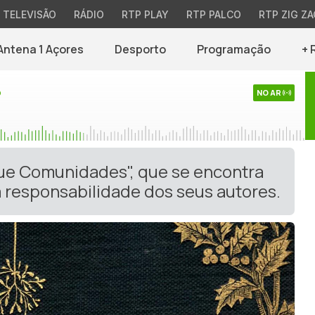
TELEVISÃO
RÁDIO
RTP PLAY
RTP PALCO
RTP ZIG ZA
Antena 1 Açores
Desporto
Programação
+ 
o
NO AR
gue Comunidades", que se encontra
 responsabilidade dos seus autores.