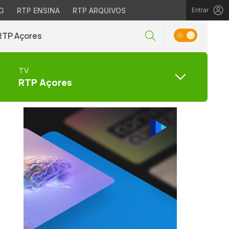
G
RTP ENSINA
RTP ARQUIVOS
Entrar
RTP Açores
TV
RTP Açores