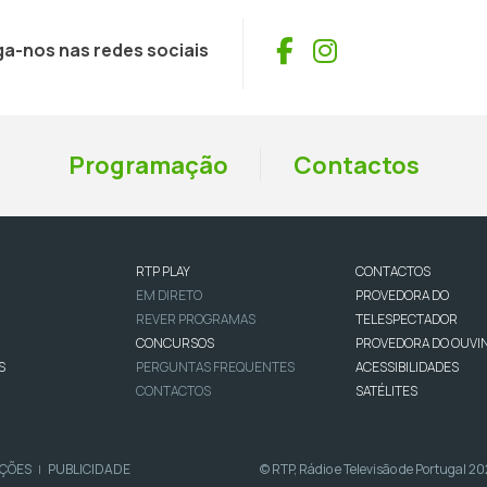
Facebook
Instagram
ga-nos nas redes sociais
Programação
Contactos
RTP PLAY
CONTACTOS
EM DIRETO
PROVEDORA DO
REVER PROGRAMAS
TELESPECTADOR
CONCURSOS
PROVEDORA DO OUVI
S
PERGUNTAS FREQUENTES
ACESSIBILIDADES
CONTACTOS
SATÉLITES
IÇÕES
PUBLICIDADE
© RTP, Rádio e Televisão de Portugal 2
|