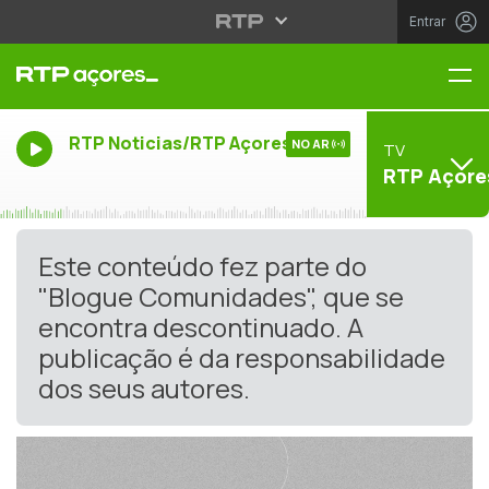
Entrar
Me
RTP Noticias/RTP Açores
NO AR
TV
RTP Açore
Este conteúdo fez parte do
"Blogue Comunidades", que se
encontra descontinuado. A
publicação é da responsabilidade
dos seus autores.