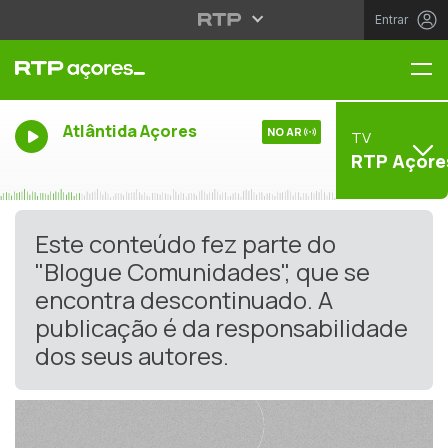
Entrar
Me
Atlântida Açores
NO AR
TV
RTP Açore
Este conteúdo fez parte do
"Blogue Comunidades", que se
encontra descontinuado. A
publicação é da responsabilidade
dos seus autores.