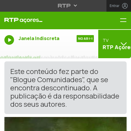
Entrar
Me
Janela Indiscreta
NO AR
TV
RTP Açore
Este conteúdo fez parte do
"Blogue Comunidades", que se
encontra descontinuado. A
publicação é da responsabilidade
dos seus autores.