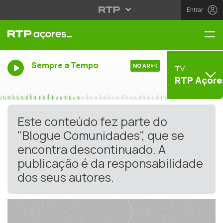
Entrar
Me
Sempre a Tempo
NO AR
TV
RTP Açore
Este conteúdo fez parte do
"Blogue Comunidades", que se
encontra descontinuado. A
publicação é da responsabilidade
dos seus autores.