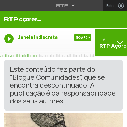
Entrar
Me
Janela Indiscreta
NO AR
TV
RTP Açore
Este conteúdo fez parte do
"Blogue Comunidades", que se
encontra descontinuado. A
publicação é da responsabilidade
dos seus autores.