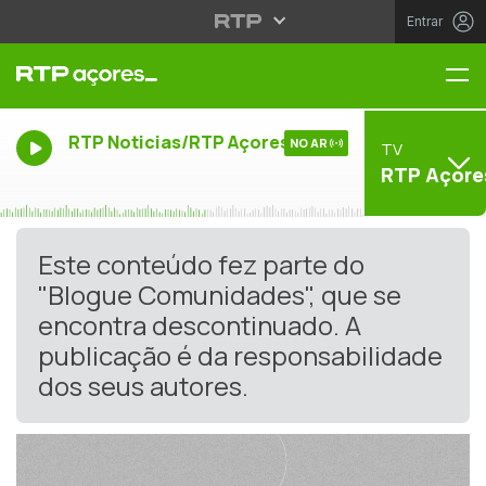
Entrar
Me
RTP Noticias/RTP Açores
NO AR
TV
RTP Açore
Este conteúdo fez parte do
"Blogue Comunidades", que se
encontra descontinuado. A
publicação é da responsabilidade
dos seus autores.