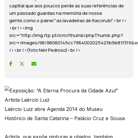
capital que aos poucos perde as suas referências de
um passado guardao na memória de nossa
gente,como o painel "as lavadeiras de Itacorubí".<br />
<br /><img
src="http://img.rtp.pt/icm//thumb/phpThumb.php?
src=/images/98/98080145cc7964002025423b9b81f315
/><br />(foto Néri Pedroso)<br />
Laércio Luiz abre Agenda 2014 do Museu
Histórico de Santa Catarina – Palácio Cruz e Sousa
Artista, que expõe pinturas e objetos, também