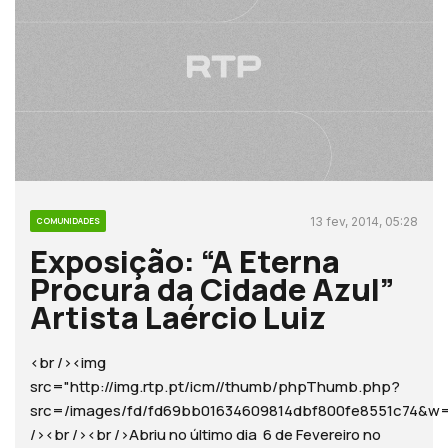
13 fev, 2014, 05:28
COMUNIDADES
Exposição: “A Eterna
Procura da Cidade Azul”
Artista Laércio Luiz
<br /><img
src="http://img.rtp.pt/icm//thumb/phpThumb.php?
src=/images/fd/fd69bb01634609814dbf800fe8551c74
/><br /><br />Abriu no último dia 6 de Fevereiro no