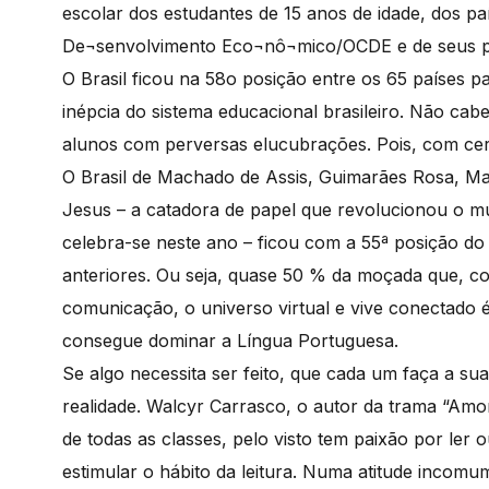
escolar dos estudantes de 15 anos de idade, dos 
De¬senvolvimento Eco¬nô¬mico/OCDE e de seus parc
O Brasil ficou na 58o posição entre os 65 países pa
inépcia do sistema educacional brasileiro. Não cab
alunos com perversas elucubrações. Pois, com cer
O Brasil de Machado de Assis, Guimarães Rosa, Ma
Jesus – a catadora de papel que revolucionou o mu
celebra-se neste ano – ficou com a 55ª posição do
anteriores. Ou seja, quase 50 % da moçada que, co
comunicação, o universo virtual e vive conectado é 
consegue dominar a Língua Portuguesa.
Se algo necessita ser feito, que cada um faça a su
realidade. Walcyr Carrasco, o autor da trama “Amor
de todas as classes, pelo visto tem paixão por ler 
estimular o hábito da leitura. Numa atitude incom