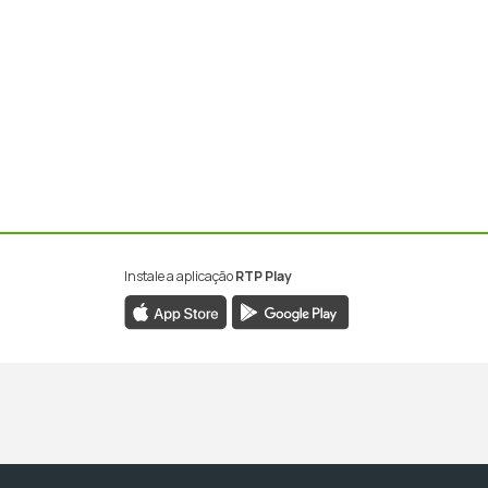
Instale a aplicação
RTP Play