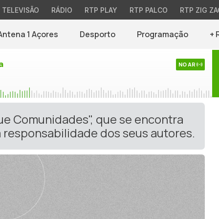
TELEVISÃO
RÁDIO
RTP PLAY
RTP PALCO
RTP ZIG ZA
Antena 1 Açores
Desporto
Programação
+ 
a
NO AR
gue Comunidades", que se encontra
 responsabilidade dos seus autores.