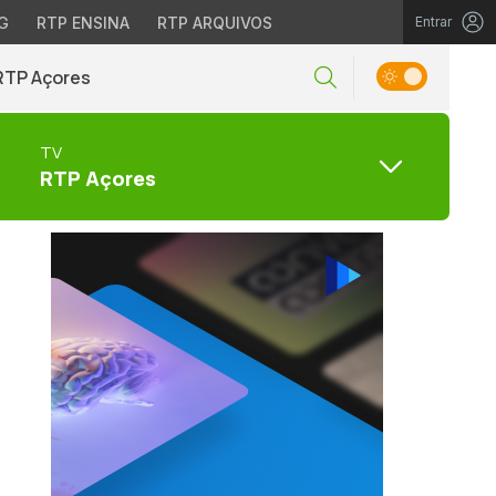
G
RTP ENSINA
RTP ARQUIVOS
Entrar
RTP Açores
TV
RTP Açores