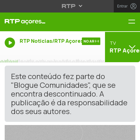
Entrar
Me
RTP Noticias/RTP Açores
NO AR
TV
RTP Açore
Este conteúdo fez parte do
"Blogue Comunidades", que se
encontra descontinuado. A
publicação é da responsabilidade
dos seus autores.