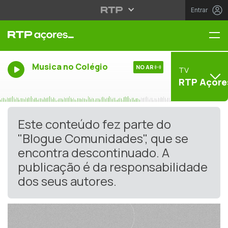
Entrar
Me
Musica no Colégio
NO AR
TV
RTP Açore
Este conteúdo fez parte do
"Blogue Comunidades", que se
encontra descontinuado. A
publicação é da responsabilidade
dos seus autores.